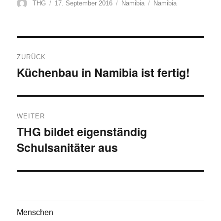
Autor
Veröffentlicht
Kategorien
Schlagwörter
THG
17. September 2016
Namibia
Namibia
am
Beitragsnavigation
ZURÜCK
Küchenbau in Namibia ist fertig!
Vorheriger
Beitrag:
WEITER
THG bildet eigenständig
Nächster
Schulsanitäter aus
Beitrag:
Menschen