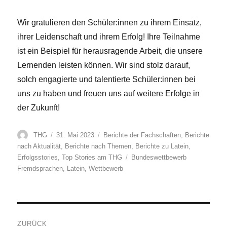
Wir gratulieren den Schüler:innen zu ihrem Einsatz,
ihrer Leidenschaft und ihrem Erfolg! Ihre Teilnahme
ist ein Beispiel für herausragende Arbeit, die unsere
Lernenden leisten können. Wir sind stolz darauf,
solch engagierte und talentierte Schüler:innen bei
uns zu haben und freuen uns auf weitere Erfolge in
der Zukunft!
Autor
Veröffentlicht
Kategorien
THG
31. Mai 2023
Berichte der Fachschaften
,
Berichte
am
nach Aktualität
,
Berichte nach Themen
,
Berichte zu Latein
,
Schlagwörter
Erfolgsstories
,
Top Stories am THG
Bundeswettbewerb
Fremdsprachen
,
Latein
,
Wettbewerb
Beitragsnavigation
ZURÜCK