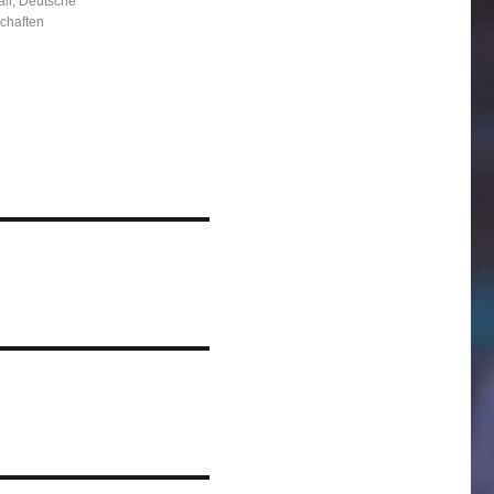
ll
,
Deutsche
chaften