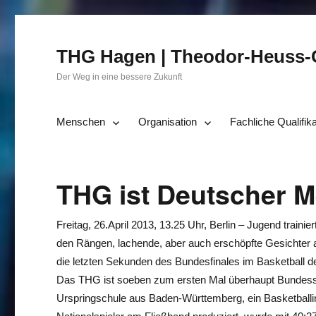
THG Hagen | Theodor-Heuss
Der Weg in eine bessere Zukunft
Menschen
Organisation
Fachliche Qualifik
THG ist Deutscher M
Freitag, 26.April 2013, 13.25 Uhr, Berlin – Jugend trainie
den Rängen, lachende, aber auch erschöpfte Gesichter 
die letzten Sekunden des Bundesfinales im Basketball d
Das THG ist soeben zum ersten Mal überhaupt Bundess
Urspringschule aus Baden-Württemberg, ein Basketballin