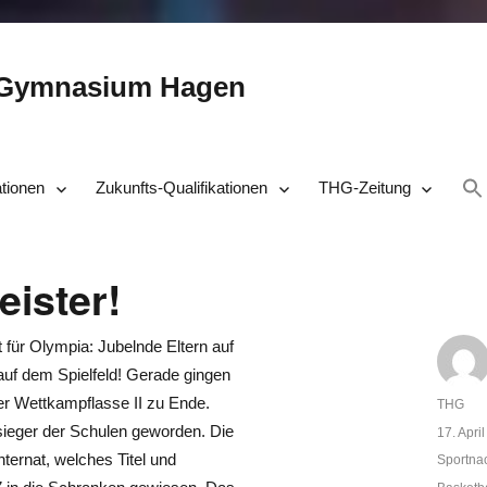
-Gymnasium Hagen
ationen
Zukunfts-Qualifikationen
THG-Zeitung
eister!
rt für Olympia: Jubelnde Eltern auf
auf dem Spielfeld! Gerade gingen
er Wettkampflasse II zu Ende.
Autor
THG
ieger der Schulen geworden. Die
Veröffent
17. Apri
am
ternat, welches Titel und
Kategor
Sportna
Schlagw