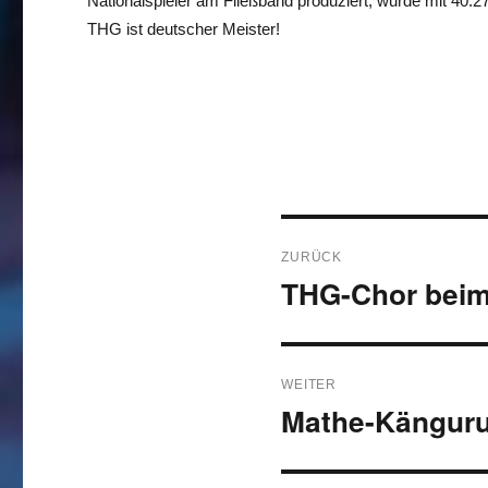
Nationalspieler am Fließband produziert, wurde mit 40:
THG ist deutscher Meister!
Beitragsnavigati
ZURÜCK
THG-Chor beim
Vorheriger
Beitrag:
WEITER
Mathe-Känguru
Nächster
Beitrag: