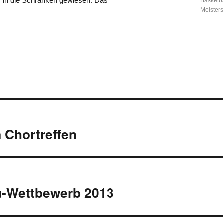
27 in die Schranken gewiesen. Das
Basketba
Meisters
on
 Chortreffen
-Wettbewerb 2013