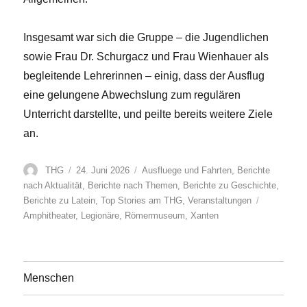
Insgesamt war sich die Gruppe – die Jugendlichen
sowie Frau Dr. Schurgacz und Frau Wienhauer als
begleitende Lehrerinnen – einig, dass der Ausflug
eine gelungene Abwechslung zum regulären
Unterricht darstellte, und peilte bereits weitere Ziele
an.
Autor
Veröffentlicht
Kategorien
THG
24. Juni 2026
Ausfluege und Fahrten
,
Berichte
am
nach Aktualität
,
Berichte nach Themen
,
Berichte zu Geschichte
,
Schlagwört
Berichte zu Latein
,
Top Stories am THG
,
Veranstaltungen
Amphitheater
,
Legionäre
,
Römermuseum
,
Xanten
Menschen