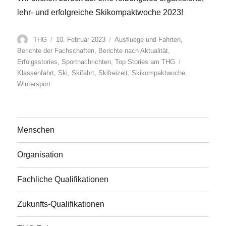
lehr- und erfolgreiche Skikompaktwoche 2023!
Autor
Veröffentlicht
Kategorien
THG
10. Februar 2023
Ausfluege und Fahrten
,
am
Berichte der Fachschaften
,
Berichte nach Aktualität
,
Schlagwörter
Erfolgsstories
,
Sportnachrichten
,
Top Stories am THG
Klassenfahrt
,
Ski
,
Skifahrt
,
Skifreizeit
,
Skikompaktwoche
,
Wintersport
Menschen
Organisation
Fachliche Qualifikationen
Zukunfts-Qualifikationen