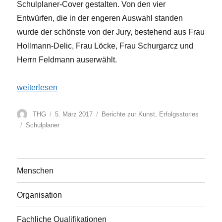
Schulplaner-Cover gestalten. Von den vier
Entwürfen, die in der engeren Auswahl standen
wurde der schönste von der Jury, bestehend aus Frau
Hollmann-Delic, Frau Löcke, Frau Schurgarcz und
Herrn Feldmann auserwählt.
„Neues Schulplaner-Cover“
weiterlesen
Autor
Veröffentlicht
Kategorien
THG
5. März 2017
Berichte zur Kunst
,
Erfolgsstories
am
Schlagwörter
Schulplaner
Menschen
Organisation
Fachliche Qualifikationen