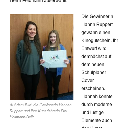
Herrn Feldmann auserwählt.
Die Gewinnerin
Hannh Ruppert
gewann einen
Kinogutschein. Ihr
Entwurf wird
demnächst auf
dem neuen
Schulplaner
Cover
erscheinen.
Hannah konnte
durch moderne
Auf dem Bild: die Gewinnerin Hannah
Ruppert und ihre Kunstlehrerin Frau
und lustige
Hollmann-Delic
Elemente auch