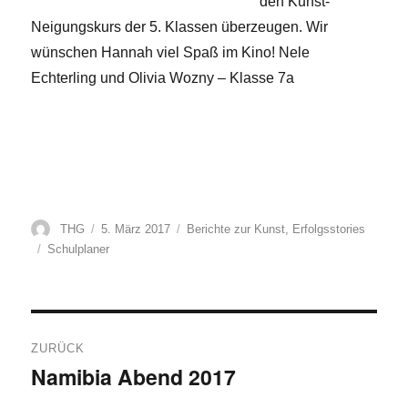
den Kunst-
Neigungskurs der 5. Klassen überzeugen. Wir
wünschen Hannah viel Spaß im Kino! Nele
Echterling und Olivia Wozny – Klasse 7a
Autor
Veröffentlicht
Kategorien
THG
5. März 2017
Berichte zur Kunst
,
Erfolgsstories
am
Schlagwörter
Schulplaner
Beitragsnavigation
ZURÜCK
Namibia Abend 2017
Vorheriger
Beitrag: