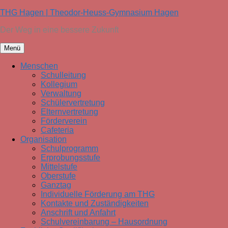
Zum
THG Hagen | Theodor-Heuss-Gymnasium Hagen
Inhalt
Der Weg in eine bessere Zukunft
springen
Menü
Menschen
Schulleitung
Kollegium
Verwaltung
Schülervertretung
Elternvertretung
Förderverein
Cafeteria
Organisation
Schulprogramm
Erprobungsstufe
Mittelstufe
Oberstufe
Ganztag
Individuelle Förderung am THG
Kontakte und Zuständigkeiten
Anschrift und Anfahrt
Schulvereinbarung – Hausordnung