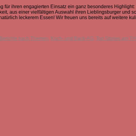
ür ihren engagierten Einsatz ein ganz besonderes Highlight: e
it, aus einer vielfältigen Auswahl ihren Lieblingsburger und s
türlich leckerem Essen! Wir freuen uns bereits auf weitere kul
Berichte nach Themen
,
Koch- und Back-AG
,
Top Stories am T