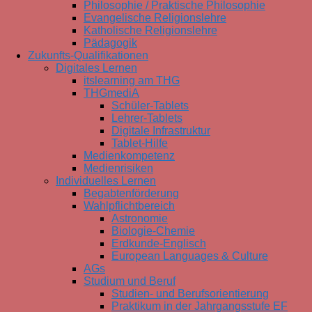
Philosophie / Praktische Philosophie
Evangelische Religionslehre
Katholische Religionslehre
Pädagogik
Zukunfts-Qualifikationen
Digitales Lernen
itslearning am THG
THGmediA
Schüler-Tablets
Lehrer-Tablets
Digitale Infrastruktur
Tablet-Hilfe
Medienkompetenz
Medienrisiken
Individuelles Lernen
Begabtenförderung
Wahlpflichtbereich
Astronomie
Biologie-Chemie
Erdkunde-Englisch
European Languages & Culture
AGs
Studium und Beruf
Studien- und Berufsorientierung
Praktikum in der Jahrgangsstufe EF