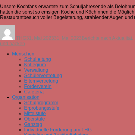
Unsere Kochfans erwartete zum Schuljahresende als Belohnung f
hatten die sonst so emsigen Köche und Köchinnen die Möglichke
Restaurantbesuch voller Begeisterung, strahlender Augen und na
Autor
Veröffentlicht
Kategorien
am
THG
31. Mai 2023
31. Mai 2023
Berichte nach Aktualität
,
und backen
Menschen
Schulleitung
Kollegium
Verwaltung
Schülervertretung
Elternvertretung
Förderverein
Cafeteria
Organisation
Schulprogramm
Erprobungsstufe
Mittelstufe
Oberstufe
Ganztag
Individuelle Förderung am THG