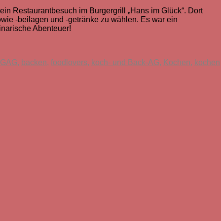
in Restaurantbesuch im Burgergrill „Hans im Glück“. Dort
owie -beilagen und -getränke zu wählen. Es war ein
inarische Abenteuer!
Schlagwörter
HG
AG
,
backen
,
foodlovers
,
koch- und Back-AG
,
Kochen
,
kochen