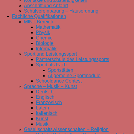
Kontakte und Zuständigkeiten
Anschrift und Anfahrt
Schulvereinbarung – Hausordnung
Fachliche Qualifikationen
MINT-Bereich
Mathematik
Physik
Chemie
Biologie
Informatik
Sport und Leistungssport
Partnerschule des Leistungssports
Sport als Fach
Sportstätten
Allgemeine Sportmodule
Schooldance Contest
Sprache – Musik – Kunst
Deutsch
Englisch
Französisch
Latein
Italienisch
Kunst
Musik
Gesellschaftswissenschaften – Religion