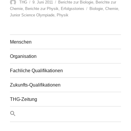
Autor
Veröffentlicht
Kategorien
THG
9. Juni 2011
Berichte zur Biologie
,
Berichte zur
am
Schlagwörter
Chemie
,
Berichte zur Physik
,
Erfolgsstories
Biologie
,
Chemie
,
Junior Science Olympiade
,
Physik
Menschen
Organisation
Fachliche Qualifikationen
Zukunfts-Qualifikationen
THG-Zeitung