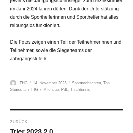
jeweils die Jahrgangsstufensieger zum Bezirksturnier
im Jahr 2024 fahren dürfen. Dank der Unterstützung
durch die Sporthelferinnen und Sporthelfer hat alles
reibungslos funktioniert.
Die Fotos zeigen einen Teil der Teilnehmerinnen und
Teilnehmer, sowie die Siegerteams der
Jahrgangsstufe 6.
Autor
Veröffentlicht
Kategorien
THG
14. November 2023
Sportnachrichten
,
Top
am
Schlagwörter
Stories am THG
Milchcup
,
PdL
,
Tischtennis
Beitragsnavigation
ZURÜCK
Trier 2023 2.0
Vorheriger