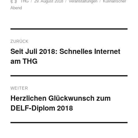
Autor
Veröffentlicht
Kategorien
Schlagwörter
THG
29. August 2018
Veranstaltungen
Kulinarischer
am
Abend
Beitragsnavigation
ZURÜCK
Seit Juli 2018: Schnelles Internet
Vorheriger
am THG
Beitrag:
WEITER
Herzlichen Glückwunsch zum
Nächster
DELF-Diplom 2018
Beitrag: