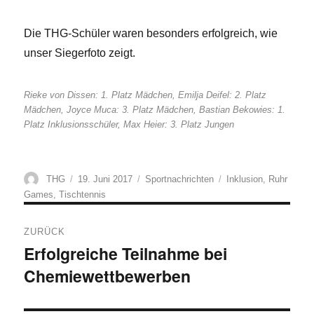
Die THG-Schüler waren besonders erfolgreich, wie
unser Siegerfoto zeigt.
Rieke von Dissen: 1. Platz Mädchen, Emilja Deifel: 2. Platz
Mädchen, Joyce Muca: 3. Platz Mädchen, Bastian Bekowies: 1.
Platz Inklusionsschüler, Max Heier: 3. Platz Jungen
Autor
Veröffentlicht
Kategorien
Schlagwörter
THG
19. Juni 2017
Sportnachrichten
Inklusion
,
Ruhr
am
Games
,
Tischtennis
Beitragsnavigation
ZURÜCK
Erfolgreiche Teilnahme bei
Vorheriger
Chemiewettbewerben
Beitrag: