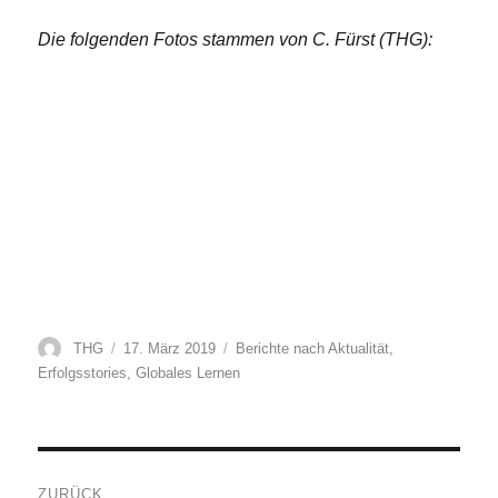
Die folgenden Fotos stammen von C. Fürst (THG):
Autor
Veröffentlicht
Kategorien
THG
17. März 2019
Berichte nach Aktualität
,
am
Erfolgsstories
,
Globales Lernen
Beitragsnavigation
ZURÜCK