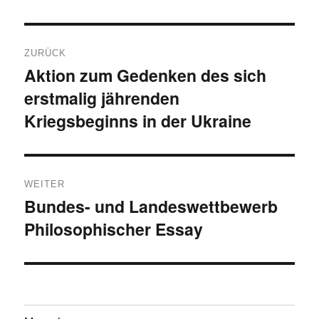
Beitragsnavigation
ZURÜCK
Aktion zum Gedenken des sich
Vorheriger
erstmalig jährenden
Beitrag:
Kriegsbeginns in der Ukraine
WEITER
Bundes- und Landeswettbewerb
Nächster
Philosophischer Essay
Beitrag: