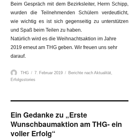
Beim Gespräch mit dem Bezirksleiter, Herrn Schipp,
wurden die Teilnehmenden Schülern verdeutlicht,
wie wichtig es ist sich gegenseitig zu unterstützen
und Spaß beim Teilen zu haben.
Natürlich wird es die Weihnachtsaktion im Jahre
2019 erneut am THG geben. Wir freuen uns sehr
darauf.
Autor
Veröffentlicht
Kategorien
THG
7. Februar 2019
Berichte nach Aktualität
,
am
Erfolgsstories
Ein Gedanke zu „Erste
Wunschbaumaktion am THG- ein
voller Erfolg“