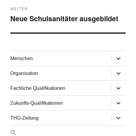
WEITER
Neue Schulsanitäter ausgebildet
Nächster
Beitrag:
Untermen
Menschen
anzeigen
Untermen
Organisation
anzeigen
Untermen
Fachliche Qualifikationen
anzeigen
Untermen
Zukunfts-Qualifikationen
anzeigen
Untermen
THG-Zeitung
anzeigen