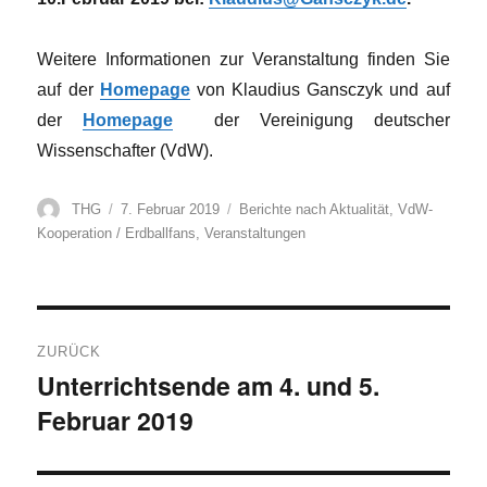
Weitere Informationen zur Veranstaltung finden Sie
auf der
Homepage
von Klaudius Gansczyk
und auf
der
Homepage
der Vereinigung deutscher
Wissenschafter (VdW).
Autor
Veröffentlicht
Kategorien
THG
7. Februar 2019
Berichte nach Aktualität
,
VdW-
am
Kooperation / Erdballfans
,
Veranstaltungen
Beitragsnavigation
ZURÜCK
Unterrichtsende am 4. und 5.
Vorheriger
Februar 2019
Beitrag: