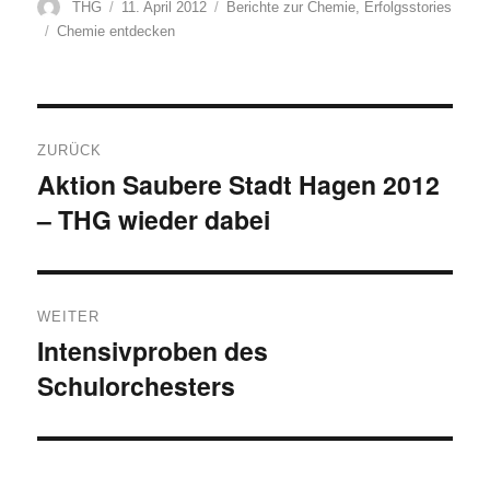
Autor
Veröffentlicht
Kategorien
THG
11. April 2012
Berichte zur Chemie
,
Erfolgsstories
am
Schlagwörter
Chemie entdecken
Beitragsnavigation
ZURÜCK
Aktion Saubere Stadt Hagen 2012
Vorheriger
– THG wieder dabei
Beitrag:
WEITER
Intensivproben des
Nächster
Schulorchesters
Beitrag: