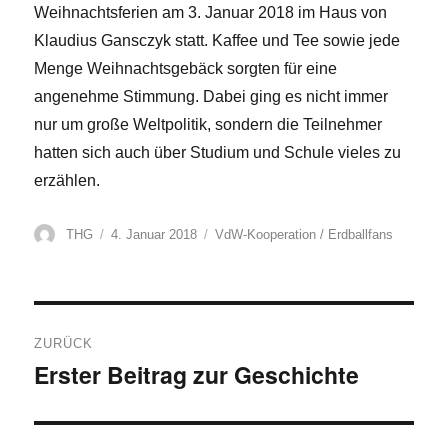
Weihnachtsferien am 3. Januar 2018 im Haus von
Klaudius Gansczyk statt. Kaffee und Tee sowie jede
Menge Weihnachtsgebäck sorgten für eine
angenehme Stimmung. Dabei ging es nicht immer
nur um große Weltpolitik, sondern die Teilnehmer
hatten sich auch über Studium und Schule vieles zu
erzählen.
Autor
Veröffentlicht
Kategorien
THG
4. Januar 2018
VdW-Kooperation / Erdballfans
am
Beitragsnavigation
ZURÜCK
Erster Beitrag zur Geschichte
Vorheriger
Beitrag: