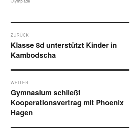
Olympiade
Beitragsnavigation
ZURÜCK
Klasse 8d unterstützt Kinder in
Vorheriger
Kambodscha
Beitrag:
WEITER
Gymnasium schließt
Nächster
Kooperationsvertrag mit Phoenix
Beitrag:
Hagen