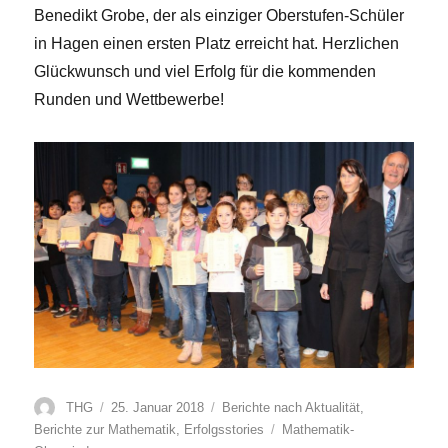
Benedikt Grobe, der als einziger Oberstufen-Schüler
in Hagen einen ersten Platz erreicht hat. Herzlichen
Glückwunsch und viel Erfolg für die kommenden
Runden und Wettbewerbe!
Autor
Veröffentlicht
Kategorien
THG
25. Januar 2018
Berichte nach Aktualität
,
am
Schlagwörter
Berichte zur Mathematik
,
Erfolgsstories
Mathematik-