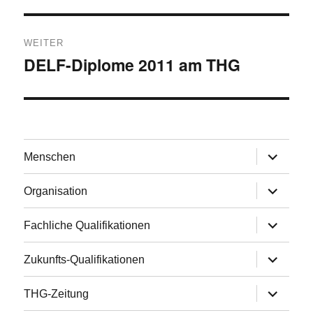
WEITER
DELF-Diplome 2011 am THG
Nächster
Beitrag:
Untermen
Menschen
anzeigen
Untermen
Organisation
anzeigen
Untermen
Fachliche Qualifikationen
anzeigen
Untermen
Zukunfts-Qualifikationen
anzeigen
Untermen
THG-Zeitung
anzeigen