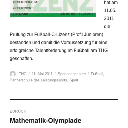
hat am
11.05.
2011
die
Prüfung zur Fußball-C-Lizenz (Profil Junioren)
bestanden und damit die Voraussetzung für eine
erfolgreiche Talentförderung im Fußball am THG
geschaffen.
Autor
Veröffentlicht
Kategorien
Schlagwörter
THG
11. Mai 2011
Sportnachrichten
Fußball
,
am
Partnerschule des Leistungssports
,
Sport
Beitragsnavigation
ZURÜCK
Mathematik-Olympiade
Vorheriger
Beitrag: