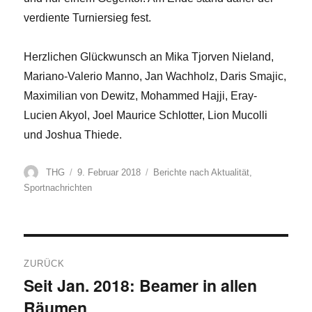
verdiente Turniersieg fest.
Herzlichen Glückwunsch an Mika Tjorven Nieland,
Mariano-Valerio Manno, Jan Wachholz, Daris Smajic,
Maximilian von Dewitz, Mohammed Hajji, Eray-
Lucien Akyol, Joel Maurice Schlotter, Lion Mucolli
und Joshua Thiede.
Autor
Veröffentlicht
Kategorien
THG
9. Februar 2018
Berichte nach Aktualität
,
am
Sportnachrichten
Beitragsnavigation
ZURÜCK
Seit Jan. 2018: Beamer in allen
Vorheriger
Räumen
Beitrag: