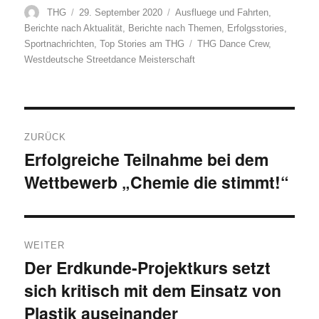
Autor
Veröffentlicht
Kategorien
THG
29. September 2020
Ausfluege und Fahrten
,
am
Berichte nach Aktualität
,
Berichte nach Themen
,
Erfolgsstories
,
Schlagwörter
Sportnachrichten
,
Top Stories am THG
THG Dance Crew
,
Westdeutsche Streetdance Meisterschaft
Beitragsnavigation
ZURÜCK
Erfolgreiche Teilnahme bei dem
Vorheriger
Wettbewerb „Chemie die stimmt!“
Beitrag:
WEITER
Der Erdkunde-Projektkurs setzt
Nächster
sich kritisch mit dem Einsatz von
Beitrag:
Plastik auseinander