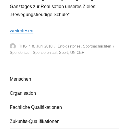
Ganztages zur Realisation unseres Zieles:
„Bewegungsfreudige Schule“.
„Spendenlauf am THG“
weiterlesen
Autor
Veröffentlicht
Kategorien
Schlagw
THG
8. Juni 2010
Erfolgsstories
,
Sportnachrichten
am
Spendenlauf
,
Sponsorenlauf
,
Sport
,
UNICEF
Menschen
Organisation
Fachliche Qualifikationen
Zukunfts-Qualifikationen