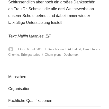
Schlussendlich aber noch ein großes Dankeschön
an Frau Dr. Schmidt, die alle drei Wettbewerbe an
unserer Schule betreut und dabei immer wieder
tatkräftige Unterstützung leistet!
Text: Mailin Matthies, EF
Autor
Veröffentlicht
Kategorien
THG
6. Juli 2018
Berichte nach Aktualität
,
Berichte zur
am
Schlagwörter
Chemie
,
Erfolgsstories
Chem-pions
,
Dechemax
Menschen
Organisation
Fachliche Qualifikationen