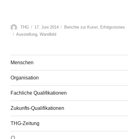
Autor
Veröffentlicht
Kategorien
THG
17. Juni 2014
Berichte zur Kunst
,
Erfolgsstories
am
Schlagwörter
Ausstellung
,
Wandbild
Menschen
Organisation
Fachliche Qualifikationen
Zukunfts-Qualifikationen
THG-Zeitung