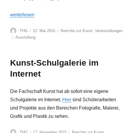
„Kunstausstellung war ein voller Erfolg“
weiterlesen
Autor
Veröffentlicht
Kategorien
THG
22. Mai 2016
Berichte zur Kunst
,
Veranstaltungen
am
Schlagwörter
Ausstellung
Kunst-Schulgalerie im
Internet
Die Fachschaft Kunst hat ab sofort eine eigene
Schulgalerie im Internet.
Hier
sind Schülerarbeiten
und Projekte aus den Bereichen Fotografie, Malerei,
Grafik und Plastik zu sehen.
Autor
Veröffentlicht
Kategorien
THG
17. November 2015
Berichte zur Kunst
,