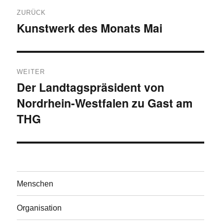
Beitragsnavigation
ZURÜCK
Kunstwerk des Monats Mai
Vorheriger
Beitrag:
WEITER
Der Landtagspräsident von
Nächster
Nordrhein-Westfalen zu Gast am
Beitrag:
THG
Menschen
Organisation