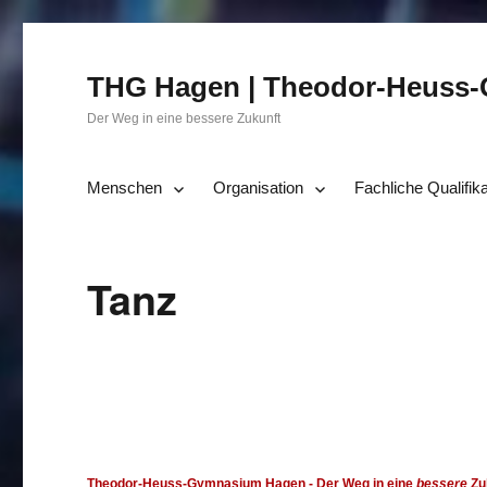
THG Hagen | Theodor-Heuss
Der Weg in eine bessere Zukunft
Menschen
Organisation
Fachliche Qualifik
Tanz
Theodor-Heuss-Gymnasium Hagen
- Der Weg in eine
bessere
Zu