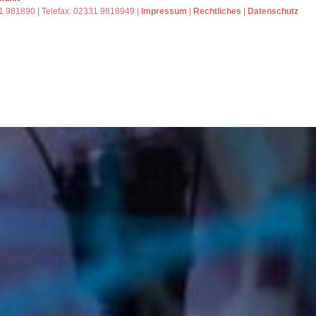
31 981890 | Telefax: 02331 9818949 |
Impressum
|
Rechtliches
|
Datenschutz