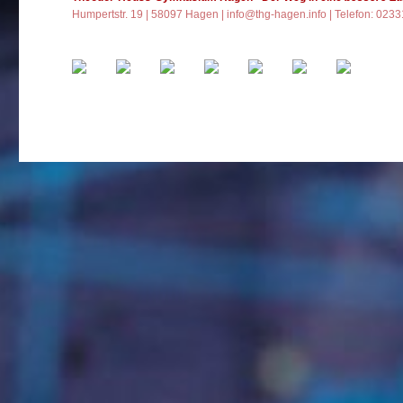
Humpertstr. 19 | 58097 Hagen |
info@thg-hagen.info
| Telefon: 023