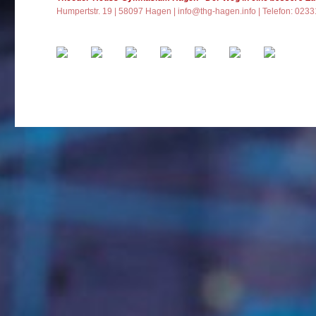
Humpertstr. 19 | 58097 Hagen |
info@thg-hagen.info
| Telefon: 023