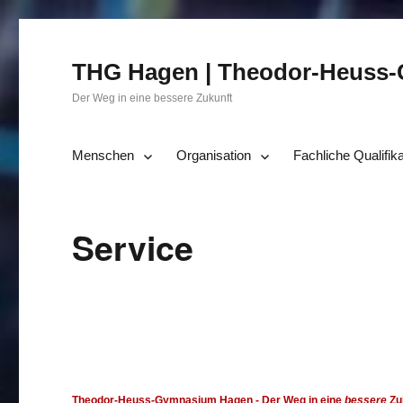
THG Hagen | Theodor-Heuss
Der Weg in eine bessere Zukunft
Menschen
Organisation
Fachliche Qualifik
Service
Theodor-Heuss-Gymnasium Hagen
- Der Weg in eine
bessere
Zu