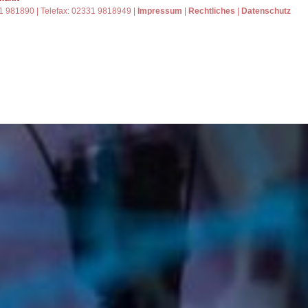
31 981890 | Telefax: 02331 9818949 |
Impressum
|
Rechtliches
|
Datenschutz