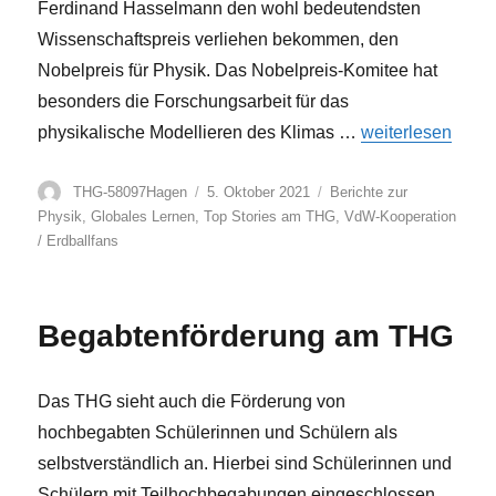
Ferdinand Hasselmann den wohl bedeutendsten
Wissenschaftspreis verliehen bekommen, den
Nobelpreis für Physik. Das Nobelpreis-Komitee hat
besonders die Forschungsarbeit für das
„Der Physik-Nobe
physikalische Modellieren des Klimas …
weiterlesen
Autor
Veröffentlicht
Kategorien
THG-58097Hagen
5. Oktober 2021
Berichte zur
am
Physik
,
Globales Lernen
,
Top Stories am THG
,
VdW-Kooperation
/ Erdballfans
Begabtenförderung am THG
Das THG sieht auch die Förderung von
hochbegabten Schülerinnen und Schülern als
selbstverständlich an. Hierbei sind Schülerinnen und
Schülern mit Teilhochbegabungen eingeschlossen.