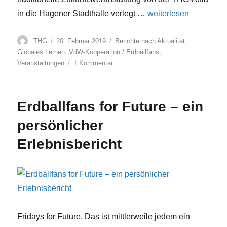
„„Wie geht es dir, Erdb
in die Hagener Stadthalle verlegt …
weiterlesen
Autor
Veröffentlicht
Kategorien
THG
20. Februar 2019
Berichte nach Aktualität
,
am
Globales Lernen
,
VdW-Kooperation / Erdballfans
,
zu
Veranstaltungen
1 Kommentar
„Wie
geht
es
Erdballfans for Future – ein
dir,
Erdball?“
persönlicher
–
20.
Erlebnisbericht
Zukunftsveranstaltung
in
der
Stadthalle
Fridays for Future. Das ist mittlerweile jedem ein