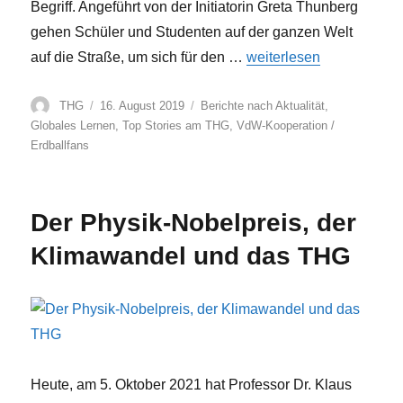
Begriff. Angeführt von der Initiatorin Greta Thunberg
gehen Schüler und Studenten auf der ganzen Welt
„Erdballfans for Future –
auf die Straße, um sich für den …
weiterlesen
Autor
Veröffentlicht
Kategorien
THG
16. August 2019
Berichte nach Aktualität
,
am
Globales Lernen
,
Top Stories am THG
,
VdW-Kooperation /
Erdballfans
Der Physik-Nobelpreis, der
Klimawandel und das THG
Heute, am 5. Oktober 2021 hat Professor Dr. Klaus